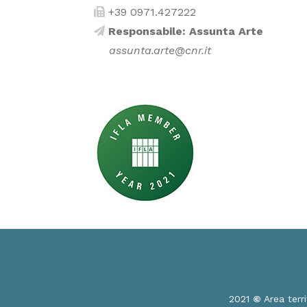
+39 0971.427222
Responsabile: Assunta Arte
assunta.arte@cnr.it
2021
©
Area terri