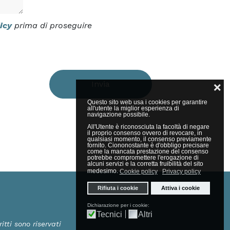
icy
prima di proseguire
Invia
❌
Questo sito web usa i cookies per garantire
all'utente la miglior esperienza di
navigazione possibile.
All'Utente è riconosciuta la facoltà di negare
il proprio consenso ovvero di revocare, in
qualsiasi momento, il consenso previamente
fornito. Ciononostante è d'obbligo precisare
come la mancata prestazione del consenso
potrebbe compromettere l'erogazione di
alcuni servizi e la corretta fruibilità del sito
medesimo.
Cookie policy
Privacy policy
Rifiuta i cookie
Attiva i cookie
Dichiarazione per i cookie:
Tecnici
Altri
ritti sono riservati