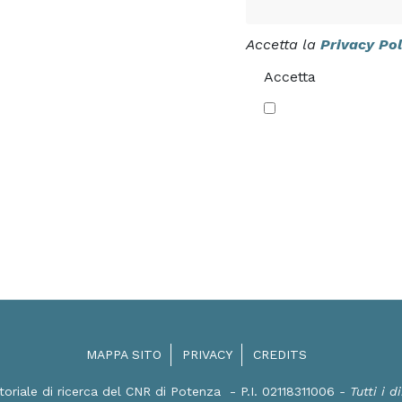
Accetta la
Privacy Pol
Accetta
MAPPA SITO
PRIVACY
CREDITS
toriale di ricerca del CNR di Potenza
- P.I. 02118311006
- Tutti i di